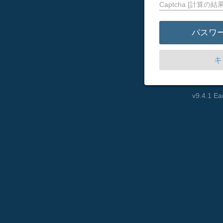
Captcha [計算
パスワ
キ
v9.4.1 Ea